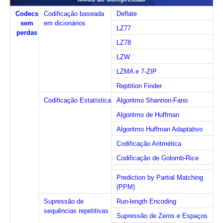
Codecs
Codificação baseada
Deflate
sem
em dicionários
LZ77
perdas
LZ78
LZW
LZMA e 7-ZIP
Reptition Finder
Codificação Estatística
Algoritmo Shannon-Fano
Algoritmo de Huffman
Algoritmo Huffman Adaptativo
Codificação Aritmética
Codificação de Golomb-Rice
Prediction by Partial Matching
(PPM)
Supressão de
Run-length Encoding
sequências repetitivas
Supressão de Zeros e Espaços