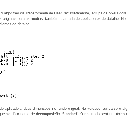
o algoritmo da Transformada de Haar, recursivamente, agrupa os pixels dois a
ls originais para as médias, também chamada de coeficientes de detalhe. No fi
cientes de detalhe.
:
, SIZE)
 &lt; SIZE, I step+2
INPUT [I+1])/ 2
INPUT [I+1])/ 2
\0’
ngth (A))
o aplicado a duas dimensões no fundo é igual. Na verdade, aplica-se o algo
ue se dá o nome de decomposição ‘Standard’. O resultado será um único co