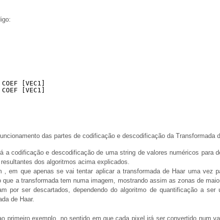
igo:
 COEF [VEC1]
 COEF [VEC1]
funcionamento das partes de codificação e descodificação da Transformada d
rá a codificação e descodificação de uma string de valores numéricos para 
 resultantes dos algoritmos acima explicados.
 em que apenas se vai tentar aplicar a transformada de Haar uma vez pa
to que a transformada tem numa imagem, mostrando assim as zonas de maior v
iam por ser descartados, dependendo do algoritmo de quantificação a se
ada de Haar.
 primeiro exemplo, no sentido em que cada pixel irá ser convertido num val