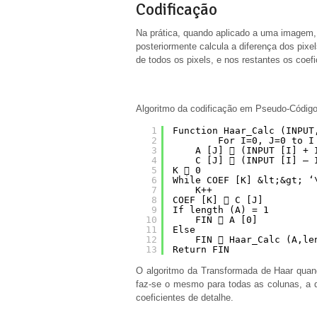
Codificação
Na prática, quando aplicado a uma imagem, 
posteriormente calcula a diferença dos pixe
de todos os pixels, e nos restantes os coefi
Algoritmo da codificação em Pseudo-Código
1
Function Haar_Calc (INPUT
2
For I=0, J=0 to I
3
A [J]  (INPUT [I] + 
4
C [J]  (INPUT [I] – 
5
K  0
6
While COEF [K] &lt;&gt; ‘
7
K++
8
COEF [K]  C [J]
9
If length (A) = 1
10
FIN  A [0]
11
Else
12
FIN  Haar_Calc (A,le
13
Return FIN
O algoritmo da Transformada de Haar quand
faz-se o mesmo para todas as colunas, a q
coeficientes de detalhe.