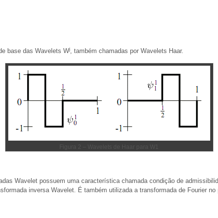
j
 de base das Wavelets W
, também chamadas por Wavelets Haar.
Figura 2 – Wavelets de Haar para W1
adas Wavelet possuem uma característica chamada condição de admissibilida
ansformada inversa Wavelet. É também utilizada a transformada de Fourier no