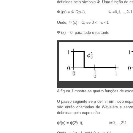
definidas pelo símbolo Φ. Uma função de e
j
j
j
Φ
(x) = Φ (2
x-i), Φ =0,1,…,2
-1
i
Onde, Φ (x) = 1, se 0 <= x <1
Φ (x) = 0, para todo o restante
A figura 1 mostra as quatro funções de es
O passo seguinte será definir um novo espa
são então chamadas de Wavelets e serve
definidas pela expressão:
j
j
j
ψ
(x) = ψ(2
x-i), i=0,…,2
-1
i