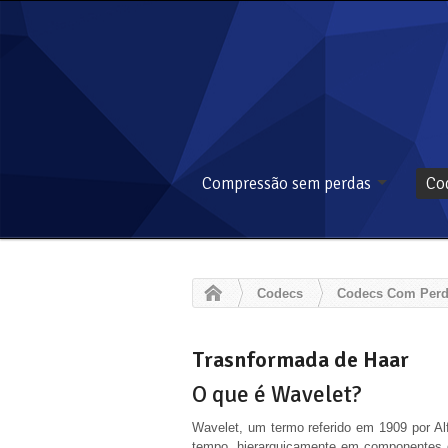
Compressão sem perdas
Co
Codecs
Codecs Com Perd
Trasnformada de Haar
O que é Wavelet?
Wavelet, um termo referido em 1909 por Al
tempo, hierarquicamente em componentes d