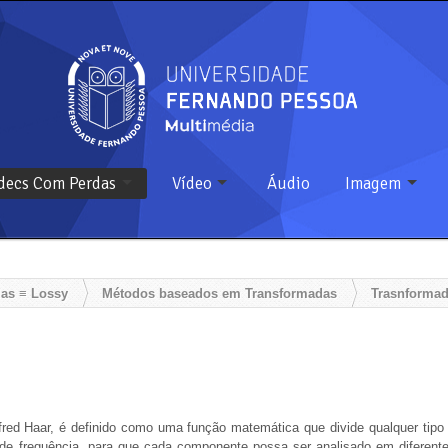
decs Com Perdas
Vídeo
Áudio
Imagem
as ≡ Lossy
Métodos baseados em Transformadas
Trasnformad
fred Haar, é definido como uma função matemática que divide qualquer tipo
e frequência, para que cada componente possa ser analisado em diferent