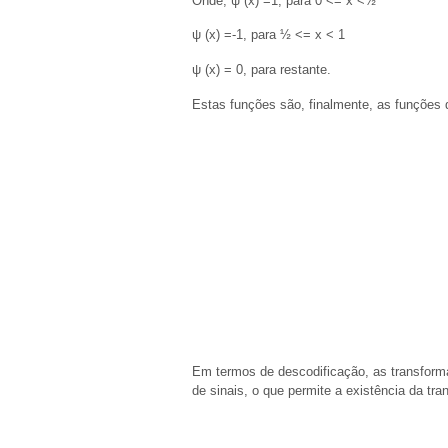
Onde, ψ (x) =1, para 0 <= x <½
ψ (x) =-1, para ½ <= x < 1
ψ (x) = 0, para restante.
Estas funções são, finalmente, as funções
Em termos de descodificação, as transform
de sinais, o que permite a existência da tr