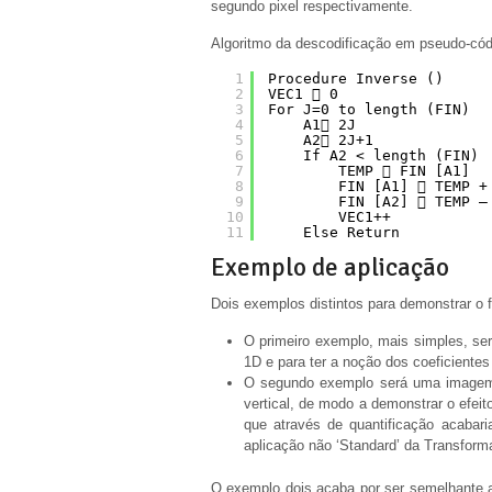
segundo pixel respectivamente.
Algoritmo da descodificação em pseudo-cód
1
Procedure Inverse ()
2
VEC1  0
3
For J=0 to length (FIN)
4
A1 2J
5
A2 2J+1
6
If A2 < length (FIN)
7
TEMP  FIN [A1]
8
FIN [A1]  TEMP +
9
FIN [A2]  TEMP –
10
VEC1++
11
Else Return
Exemplo de aplicação
Dois exemplos distintos para demonstrar o 
O primeiro exemplo, mais simples, se
1D e para ter a noção dos coeficientes
O segundo exemplo será uma imagem ,
vertical, de modo a demonstrar o efei
que através de quantificação acabar
aplicação não ‘Standard’ da Transform
O exemplo dois acaba por ser semelhante ao