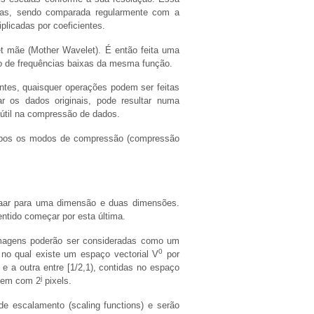
das, sendo comparada regularmente com a
plicadas por coeficientes.
t mãe (Mother Wavelet). É então feita uma
ão de frequências baixas da mesma função.
ntes, quaisquer operações podem ser feitas
r os dados originais, pode resultar numa
útil na compressão de dados.
mbos os modos de compressão (compressão
Haar para uma dimensão e duas dimensões.
tido começar por esta última.
magens poderão ser consideradas como um
0
no qual existe um espaço vectorial V
por
e a outra entre [1/2,1), contidas no espaço
j
gem com 2
pixels.
e escalamento (scaling functions) e serão