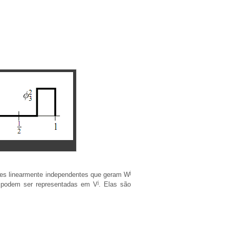
j
ões linearmente independentes que geram W
j
podem ser representadas em V
. Elas são