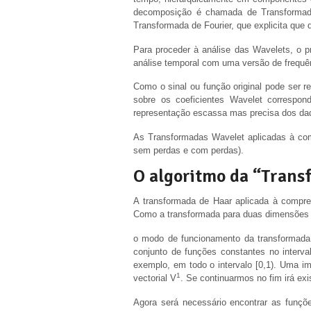
decomposição é chamada de Transformada
Transformada de Fourier, que explicita que
Para proceder à análise das Wavelets, o 
análise temporal com uma versão de frequê
Como o sinal ou função original pode ser 
sobre os coeficientes Wavelet correspon
representação escassa mas precisa dos dad
As Transformadas Wavelet aplicadas à c
sem perdas e com perdas).
O algoritmo da “Trans
A transformada de Haar aplicada à compr
Como a transformada para duas dimensões é
o modo de funcionamento da transformad
conjunto de funções constantes no interv
exemplo, em todo o intervalo [0,1). Uma im
1
vectorial V
­­. Se continuarmos no fim irá ex
Agora será necessário encontrar as funç