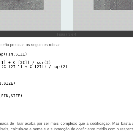
Figura 3 e 4
serão precisas as seguintes rotinas:
ep(FIN,SIZE)
-1] + C [2I]) / sqr(2)
 (C [2I-1] + C [2I]) / sqr(2)
N,SIZE)
(FIN,SIZE)
rmada de Haar acaba por ser mais complexo que a codificação. Mas basta a
ixels, calcula-se a soma e a subtracção do coeficiente médio com o respecti