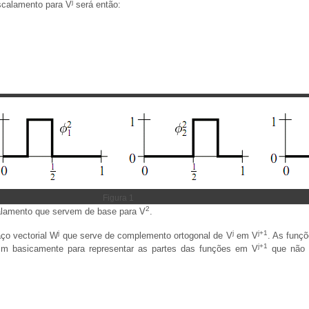
j
scalamento para V
será então:
Figura 1
2
calamento que servem de base para V
.
j
j
j+1
ço vectorial W
que serve de complemento ortogonal de V
em V
. As funç
j+1
m basicamente para representar as partes das funções em V
que não 