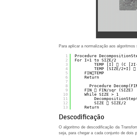
Para aplicar a normalização aos algoritmos 
1
Procedure DecompositionSt
2
For I=1 to SIZE/2
3
TEMP [I]  (C [2I
4
TEMP [SIZE/2+I] 
5
FINTEMP
6
Return
7
8
Procedure Decomp(FI
9
FIN  FIN/sqr (SIZE)
10
While SIZE > 1
11
DecompositionStep
12
SIZE  SIZE/2
13
Return
Descodificação
O algoritmo de descodificação da Transfo
seja, para chegar a cada conjunto de dois p