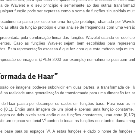
 de Wavelet e o seu princípio é semelhante ao das outras transforma
 qualquer função pode ser expressa como a soma de funções sinusoidais multi
procedimento passa por escolher uma função protótipo, chamada por Wavele
ncias altas da função protótipo e uma análise de frequências com uma vers
representada pela combinação linear das funções Wavelet usando os coeficie
dentes. Caso as funções Wavelet sejam bem escolhidas para representa
os. Esta representação escassa é que faz com que este método seja muito 
ompressão de imagens (JPEG 2000 por exemplo) normalmente possuem a
formada de Haar”
essão de imagens pode-se subdividir em duas partes, a transformada de 
 na realidade uma generalização da transformada para uma dimensão faz sen
a de Haar passa por decompor os dados em funções base. Para isso as i
alo [0,1). Então uma imagem de um pixel é apenas uma função constante, 
agem de dois pixels será então duas funções constantes, uma entre [0,1/2) 
j
istir um espaço vectorial V
contendo todas as funções constantes duma ima
j
ões base para os espaços V
. A estas funções é dado o nome de funções d