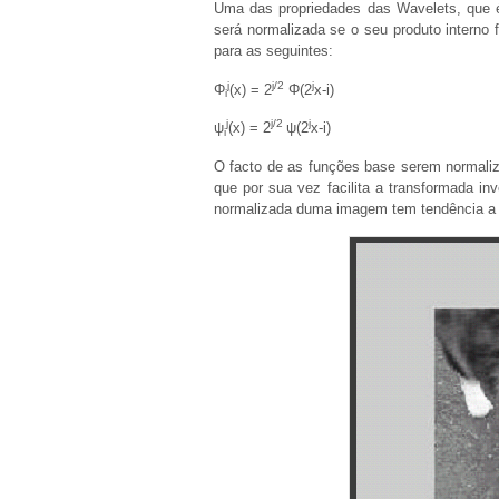
Uma das propriedades das Wavelets, que é
será normalizada se o seu produto interno 
para as seguintes:
j
j/2
j
Φ
(x) = 2
Φ(2
x-i)
i
j
j/2
j
ψ
(x) = 2
ψ(2
x-i)
i
O facto de as funções base serem normaliza
que por sua vez facilita a transformada 
normalizada duma imagem tem tendência a se