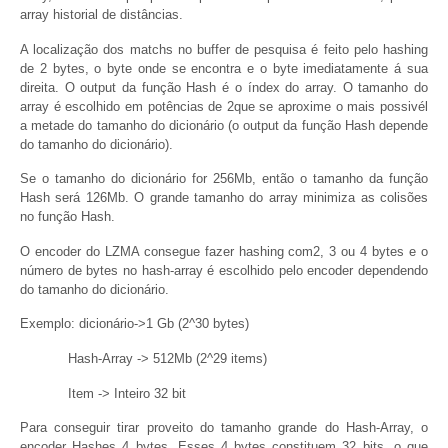
array historial de distâncias.
A localização dos matchs no buffer de pesquisa é feito pelo hashing
de 2 bytes, o byte onde se encontra e o byte imediatamente á sua
direita. O output da função Hash é o índex do array. O tamanho do
array é escolhido em potências de 2que se aproxime o mais possivél
a metade do tamanho do dicionário (o output da função Hash depende
do tamanho do dicionário).
Se o tamanho do dicionário for 256Mb, então o tamanho da função
Hash será 126Mb. O grande tamanho do array minimiza as colisões
no função Hash.
O encoder do LZMA consegue fazer hashing com2, 3 ou 4 bytes e o
número de bytes no hash-array é escolhido pelo encoder dependendo
do tamanho do dicionário.
Exemplo: dicionário->1 Gb (2^30 bytes)
Hash-Array -> 512Mb (2^29 items)
Item -> Inteiro 32 bit
Para conseguir tirar proveito do tamanho grande do Hash-Array, o
encoder Hashes 4 bytes. Esses 4 bytes constituem 32 bits, o que