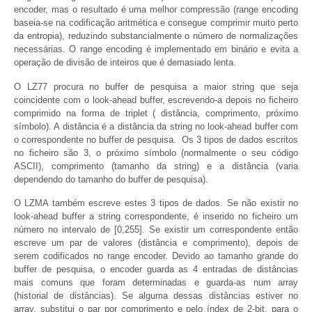
encoder, mas o resultado é uma melhor compressão (range encoding
baseia-se na codificação aritmética e consegue comprimir muito perto
da entropia), reduzindo substancialmente o número de normalizações
necessárias. O range encoding é implementado em binário e evita a
operação de divisão de inteiros que é demasiado lenta.
O LZ77 procura no buffer de pesquisa a maior string que seja
coincidente com o look-ahead buffer, escrevendo-a depois no ficheiro
comprimido na forma de triplet ( distância, comprimento, próximo
símbolo). A distância é a distância da string no look-ahead buffer com
o correspondente no buffer de pesquisa. Os 3 tipos de dados escritos
no ficheiro são 3, o próximo símbolo (normalmente o seu código
ASCII), comprimento (tamanho da string) e a distância (varia
dependendo do tamanho do buffer de pesquisa).
O LZMA também escreve estes 3 tipos de dados. Se não existir no
look-ahead buffer a string correspondente, é inserido no ficheiro um
número no intervalo de [0,255]. Se existir um correspondente então
escreve um par de valores (distância e comprimento), depois de
serem codificados no range encoder. Devido ao tamanho grande do
buffer de pesquisa, o encoder guarda as 4 entradas de distâncias
mais comuns que foram determinadas e guarda-as num array
(historial de distâncias). Se alguma dessas distâncias estiver no
array, substitui o par por comprimento e pelo índex de 2-bit, para o