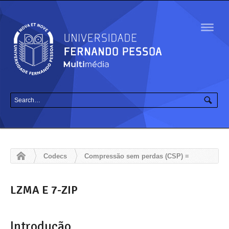
Navig
Codecs
Compressão sem perdas (CSP) ≡
Lossless
Codificação baseada em Dicionários
LZMA E
7-ZIP
LZMA E 7-ZIP
Introdução